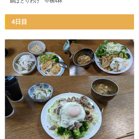
鍋はとりわけ 中椀4杯
4日目