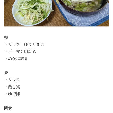
朝
・サラダ ゆでたまご
・ピーマン肉詰め
・めかぶ納豆
昼
・サラダ
・蒸し鶏
・ゆで卵
間食