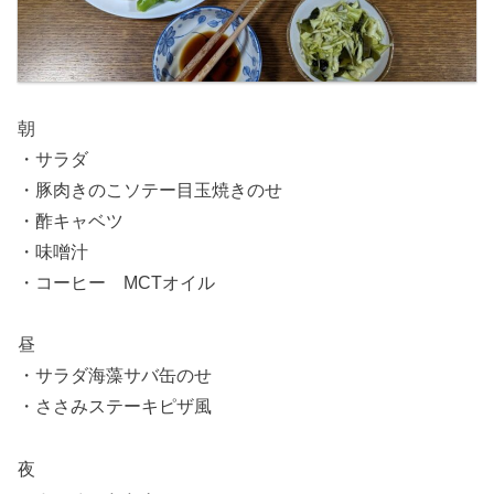
朝
・サラダ
・豚肉きのこソテー目玉焼きのせ
・酢キャベツ
・味噌汁
・コーヒー MCTオイル
昼
・サラダ海藻サバ缶のせ
・ささみステーキピザ風
夜