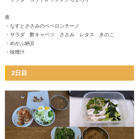
夜
・なすとささみのペペロンチーノ
・サラダ 酢キャベツ ささみ レタス きのこ
・めかぶ納豆
・味噌汁
2日目