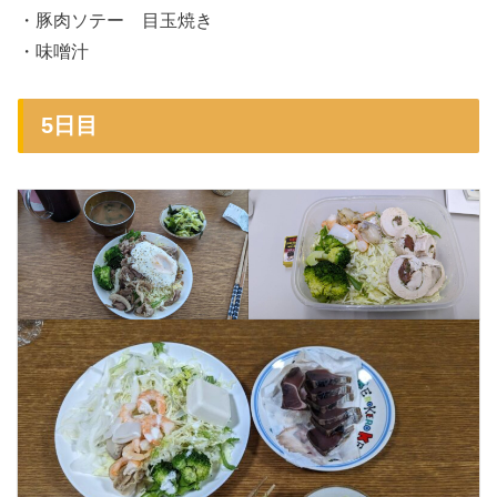
・豚肉ソテー 目玉焼き
・味噌汁
5日目