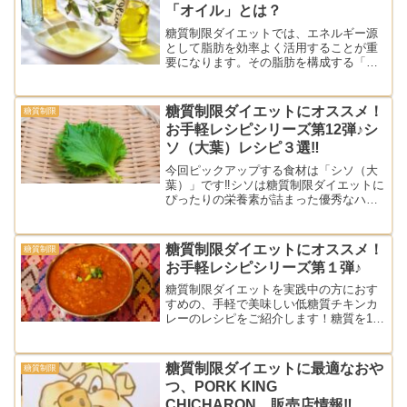
します。
「オイル」とは？
糖質制限ダイエットでは、エネルギー源
として脂肪を効率よく活用することが重
要になります。その脂肪を構成する「脂
肪酸」の種類によって、体への作用や代
謝のされ方が異なります。それぞれの特
性を理解しておくとより効果的なダイエ
糖質制限ダイエットにオススメ！
糖質制限
ットに繋がる秘密をまとめました。
お手軽レシピシリーズ第12弾♪シ
ソ（大葉）レシピ３選‼︎
今回ピックアップする食材は「シソ（大
葉）」です‼︎シソは糖質制限ダイエットに
ぴったりの栄養素が詰まった優秀なハー
ブです。今回は、シソの隠れた魅力と飽
きずに美味しく続けられる糖質制限レシ
ピを3つご紹介します。
糖質制限ダイエットにオススメ！
糖質制限
お手軽レシピシリーズ第１弾♪
糖質制限ダイエットを実践中の方におす
すめの、手軽で美味しい低糖質チキンカ
レーのレシピをご紹介します！糖質を13g
以下に抑えながらも、満足感たっぷりの
一皿！さらに、栄養満点のココナッツミ
ルクを使用し、健康的な食事を楽しむこ
糖質制限ダイエットに最適なおや
糖質制限
とができます。
つ、PORK KING
CHICHARON 販売店情報‼︎