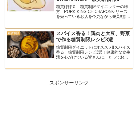
糖質ほぼ０、糖質制限ダイエッターの味
方、PORK KING CHICHARONシリーズ
を売っているお店を今更ながら発見‼︎意外
に身近な店舗で発見しましたので、お立
ち寄りの際は一度探してみてください‼︎
スパイス香る！鶏肉と大豆、野菜
糖質制限
で作る糖質制限レシピ3選
糖質制限ダイエットにオススメ‼︎スパイス
香る！糖質制限レシピ3選！健康的な食生
活を心がけている皆さんに、とっておき
の糖質制限レシピをご紹介します。
スポンサーリンク