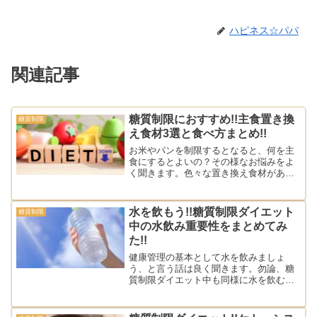
ハピネス☆パパ
関連記事
糖質制限におすすめ!!主食置き換
糖質制限
え食材3選と食べ方まとめ!!
お米やパンを制限するとなると、何を主
食にするとよいの？その様なお悩みをよ
く聞きます。色々な置き換え食材があり
ますが、実際の体験をもとにおすすめな
食材を3つまとめてみました‼︎食べ方にも
工夫がありますのでぜひ参考にしてくだ
水を飲もう!!糖質制限ダイエット
糖質制限
さい‼︎
中の水飲み重要性をまとめてみ
た!!
健康管理の基本として水を飲みましょ
う、と言う話は良く聞きます。勿論、糖
質制限ダイエット中も同様に水を飲むこ
とは重要な取り組みの1つです。今回は改
めて水を飲む理由と重要性をまとめまし
た。糖質制限ダイエットを試みる方は是