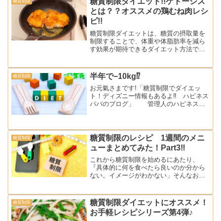
糖質制限ダイエット!!ケトーシス
糖質制限
非とも参考にしてください。
とは？？オススメの鶏むね肉レシ
ピ!!
糖質制限ダイエットは、糖質の摂取量を
制限することで、体重や体脂肪率を減ら
す効果が期待できるダイエット方法で
す。今回は糖質制限ダイエットをするう
えで重要なケトーシスについてふれると
ともに、オススメの鶏むね肉レシピをご
半年で−10kg⁉︎
糖質制限
紹介いたします！おさらい…...
お元氣さまです!「糖質制限でダイエッ
ト！ディズニー情報もあるよ‼︎ ハピネス
パパのブログ」 管理人のハピネスパ
パです。突然ですが、皆さん「短期間で
激ヤセ！体重がガッツリおちた！」って
お話、一度は聞いたことありませんか？
ネットでもよく見るキ...
糖質制限のレシピ 1週間のメニ
糖質制限
ューまとめてみた！Part3‼
これから糖質制限を始めるにあたり、
『具体的に何を食べたら良いのか分から
ない。イメージがわかない」そんなお悩
みを抱えている方多いと思います。その
お悩みを解決すべく、実際私が行った朝
昼晩3食のレシピ、1週間分を写真付きで
糖質制限ダイエットにオススメ！
糖質制限
公開します‼︎今回はPa...
お手軽レシピシリーズ第4弾♪